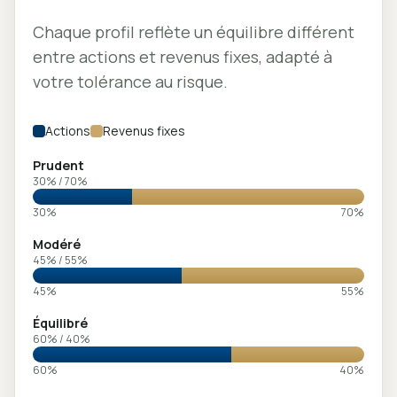
Chaque profil reflète un équilibre différent
entre actions et revenus fixes, adapté à
votre tolérance au risque.
Actions
Revenus fixes
Prudent
30
% /
70
%
30
%
70
%
Modéré
45
% /
55
%
45
%
55
%
Équilibré
60
% /
40
%
60
%
40
%