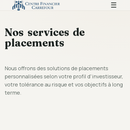
☰
e
d
s
e
c
i
v
r
e
s
s
o
N
s
t
n
e
m
e
c
a
l
p
Nous offrons des solutions de placements
personnalisées selon votre profil d'investisseur,
votre tolérance au risque et vos objectifs à long
terme.